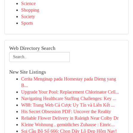
Science
Shopping
Society
Sports
Web Directory Search
New Site Listings
Cerita Menginap pada Homestay pada Dieng yang
B...
Upgrade Your Pool: Replacement Chlorinator Cell...
Navigating Healthcare Staffing Challenges: Key ...
W88: Trang Web Cá Cược Uy Tín và Liên Kết ...
His Secret Obsession PDF: Uncover the Reality
Reliable Flower Delivery in Raleigh Near Colby Dr
Kleine Wohnung , gemütliches Zuhause : Einric...
Soi Cầu Bộ Số 666: Chọn Dãy Lô Đẹp Hôm Nay!