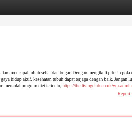
tegories
Register
Login
 dalam mencapai tubuh sehat dan bugar. Dengan mengikuti prinsip pola
h gaya hidup aktif, kesehatan tubuh dapat terjaga dengan baik. Jangan l
lum memulai program diet tertentu,
https://thedivingclub.co.uk/wp-admin
Report 