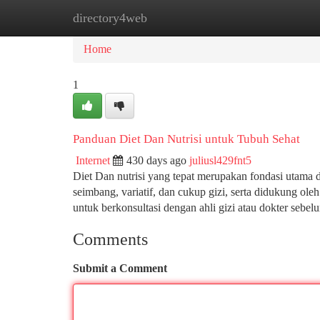
directory4web
Home
New Site Listings
Add Site
Ca
Home
1
Panduan Diet Dan Nutrisi untuk Tubuh Sehat
Internet
430 days ago
juliusl429fnt5
Diet Dan nutrisi yang tepat merupakan fondasi utama
seimbang, variatif, dan cukup gizi, serta didukung ole
untuk berkonsultasi dengan ahli gizi atau dokter sebe
Comments
Submit a Comment