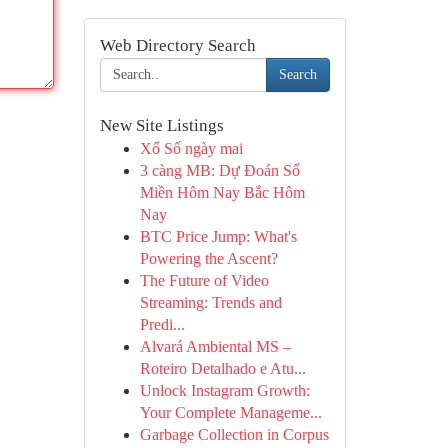
Web Directory Search
Search
New Site Listings
Xổ Số ngày mai
3 càng MB: Dự Đoán Số
Miền Hôm Nay Bắc Hôm
Nay
BTC Price Jump: What's
Powering the Ascent?
The Future of Video
Streaming: Trends and
Predi...
Alvará Ambiental MS –
Roteiro Detalhado e Atu...
Unlock Instagram Growth:
Your Complete Manageme...
Garbage Collection in Corpus