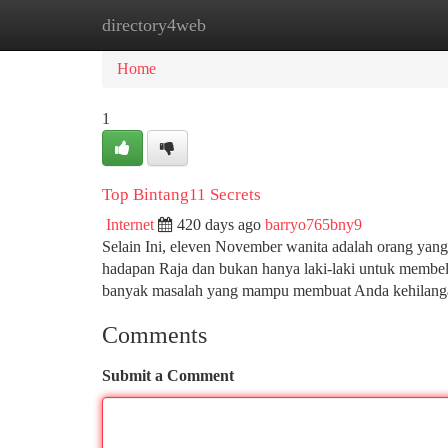
directory4web
Home
New Site Listings
Add Site
Ca
Home
1
Top Bintang11 Secrets
Internet
420 days ago
barryo765bny9
Selain Ini, eleven November wanita adalah orang yang p
hadapan Raja dan bukan hanya laki-laki untuk membe
banyak masalah yang mampu membuat Anda kehilanga
Comments
Submit a Comment