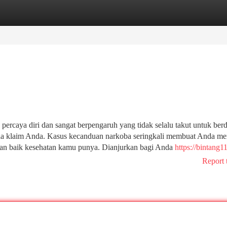
tegories
Register
Login
ercaya diri dan sangat berpengaruh yang tidak selalu takut untuk berdi
la klaim Anda. Kasus kecanduan narkoba seringkali membuat Anda me
n baik kesehatan kamu punya. Dianjurkan bagi Anda
https://bintang1
Report 