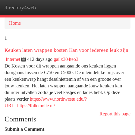
directory4web
Togg
navi
Home
1
Keuken laten wrappen kosten Kan voor iedereen leuk zijn
Internet
412 days ago
gailx304teo3
De Kosten voor dit wrappen aangaande ons keuken liggen
doorgaans tussen de €750 en €5000. De uiteindelijke prijs over
een keukenwrap hangt desalniettemin af van een grootte over
jouw keuken. Het laten wrappen aangaande jouw keuken kan
duurder uitvallen zodra je veel kastjes en lades hebt. Op deze
plaats verder
https://www.northwestu.edu/?
URL=https://foliemolie.nl/
Report this page
Comments
Submit a Comment