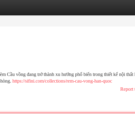
tegories
Register
Login
g đang trở thành xu hướng phổ biến trong thiết kế nội thất h
 phòng.
https://sifini.com/collections/rem-cau-vong-han-quoc
Report 