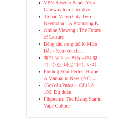
VPN Reseller Panel: Your
Gateway to a Lucrative...
Trehan Vilasa City Two
Neemrana – A Promising P...
Online Viewing : The Future
of Leisure
Bảng cầu song thủ lô Miền
Bắc - Xem xét chi ...
활기 넘치는 커뮤니티 찾
기: 주소, 바로가기, 사이...
Finding Your Perfect Home:
A Manual to New {NC|...
{Soi cầu Pascal · Cầu Lô
100: Dự đoán
Flightams: The Rising Star in
Vape Culture