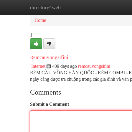
directory4web
Home
New Site Listings
Add Site
Ca
Home
1
Remcauvongsifini
Internet
409 days ago
remcauvongsifini
RÈM CẦU VỒNG HÀN QUỐC - RÈM COMBI - Rèm Cầu vồn
ngày càng được ưa chuộng trong các gia đình và văn
Comments
Submit a Comment