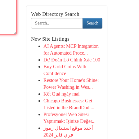
Web Directory Search
Search
New Site Listings
AI Agents: MCP Integration
for Automated Proce...
Dự Đoán Lô Chính Xác 100
Buy Gold Coins With
Confidence
Restore Your Home's Shine:
Power Washing in Wes...
Kết Quả ngày mai
Chicago Businesses: Get
Listed in the BrandDad ...
Profesyonel Web Sitesi
Yaptırmak: İşinize Değer...
أجدد موقع استبدال رموز
فري فاير 2024