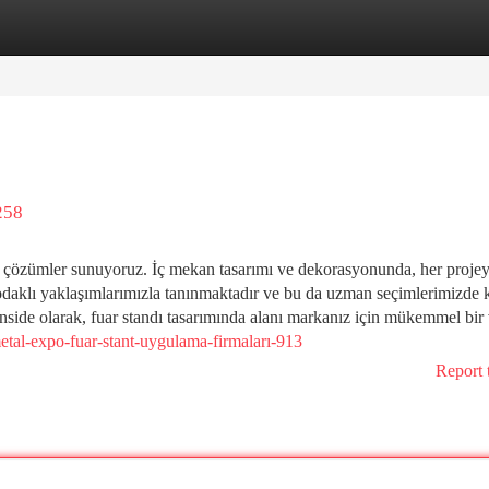
tegories
Register
Login
258
iz çözümler sunuyoruz. İç mekan tasarımı ve dekorasyonunda, her projey
 odaklı yaklaşımlarımızla tanınmaktadır ve bu da uzman seçimlerimizde 
Inside olarak, fuar standı tasarımında alanı markanız için mükemmel bir v
etal-expo-fuar-stant-uygulama-firmaları-913
Report 