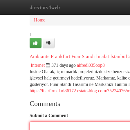
directory4web
Home
New Site Listings
Add Site
Ca
Home
1
Ambiante Frankfurt Fuar Standı İmalat İstanbul 
Internet
371 days ago
alfredl035oop8
Inside Olarak, iç mimarlık projelerinizde size benzers
işlevsel hale getirmeyi hedefliyoruz. Markamız, kalite
gösteriyor. Fuar Standı Tasarımı ile Markanızı Tanıtın 
https://fuarfirmalari86172.estate-blog.com/35224076/m
Comments
Submit a Comment