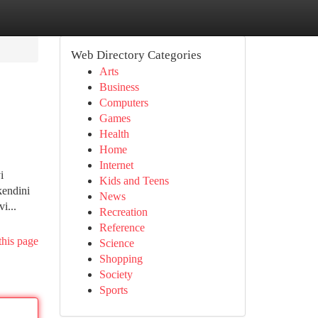
Web Directory Categories
Arts
Business
Computers
Games
Health
Home
Internet
i
Kids and Teens
kendini
News
i...
Recreation
Reference
this page
Science
Shopping
Society
Sports