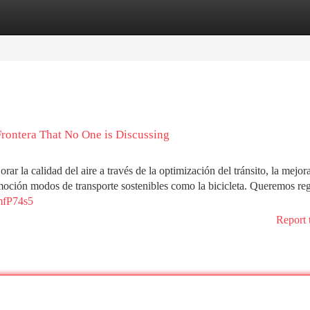
tegories
Register
Login
Frontera That No One is Discussing
ar la calidad del aire a través de la optimización del tránsito, la mejora
romoción modos de transporte sostenibles como la bicicleta. Queremos reg
mfP74s5
Report 