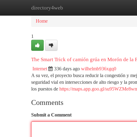
directory4web
Home
New Site Listings
Add Site
Ca
Home
1
The Smart Trick of camión grúa en Morón de la 
Internet
336 days ago
wilhelmb936xgq0
A su vez, el proyecto busca reducir la congestión y mejor
seguridad vial en intersecciones de alto riesgo y la p
los puestos de
https://maps.app.goo.gl/su95WZMe8w
Comments
Submit a Comment