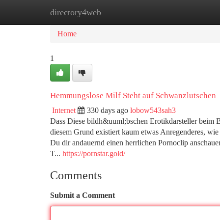
directory4web
Home
New Site Listings
Add Site
Ca
Home
1
Hemmungslose Milf Steht auf Schwanzlutschen
Internet
330 days ago
lobow543sah3
Dass Diese bildh&uuml;bschen Erotikdarsteller beim Be
diesem Grund existiert kaum etwas Anregenderes, wie e
Du dir andauernd einen herrlichen Pornoclip anschaue
T...
https://pornstar.gold/
Comments
Submit a Comment