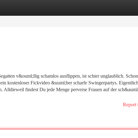
tegories
Register
Login
gatten v&ouml;llig schamlos ausflippen, ist schier unglaublich. Schon
in kostenloser Fickvideo &uuml;ber scharfe Swingerpartys. Eigentlich 
n. Alldieweil findest Du jede Menge perverse Frauen auf der sch&auml;
Report 