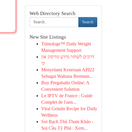
Web Directory Search
Search
New Site Listings
Trimologe™ Daily Weight
Management Support
דרכים לשחזר מידע מדיסק און
קי
Menyelami Keseruan API22
Sebagai Wahana Bermain...
Buy Pregabalin Online: A
Convenient Solution
Le IPTV de France : Guide
Complet de l'ann...
Viral Gelatin Recipe for Daily
Wellness
Soi Bạch Thủ Tham Khảo -
Soi Cầu Tỷ Phú : Xem...