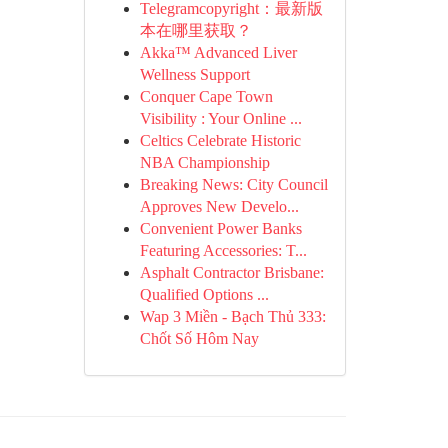
Telegramcopyright：最新版
本在哪里获取？
Akka™ Advanced Liver
Wellness Support
Conquer Cape Town
Visibility : Your Online ...
Celtics Celebrate Historic
NBA Championship
Breaking News: City Council
Approves New Develo...
Convenient Power Banks
Featuring Accessories: T...
Asphalt Contractor Brisbane:
Qualified Options ...
Wap 3 Miền - Bạch Thủ 333:
Chốt Số Hôm Nay