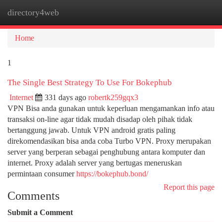
directory4web
Togg
navi
Home
1
The Single Best Strategy To Use For Bokephub
Internet
331 days ago
robertk259gqx3
VPN Bisa anda gunakan untuk keperluan mengamankan info atau
transaksi on-line agar tidak mudah disadap oleh pihak tidak
bertanggung jawab. Untuk VPN android gratis paling
direkomendasikan bisa anda coba Turbo VPN. Proxy merupakan
server yang berperan sebagai penghubung antara komputer dan
internet. Proxy adalah server yang bertugas meneruskan
permintaan consumer
https://bokephub.bond/
Report this page
Comments
Submit a Comment