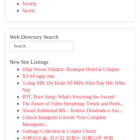
Society
Sports
Web Directory Search
New Site Listings
Dilip Niwas Udaipur- Boutique Hotel in Udaipur
Xổ Số ngày mai
3 càng MB: Dự Đoán Số Miền Hôm Nay Bắc Hôm
Nay
BTC Price Jump: What's Powering the Ascent?
The Future of Video Streaming: Trends and Predi...
Alvará Ambiental MS – Roteiro Detalhado e Atu...
Unlock Instagram Growth: Your Complete
Manageme...
Garbage Collection in Corpus Christi
이쁜이수술: 자신감 되찾는 아름다운 변화