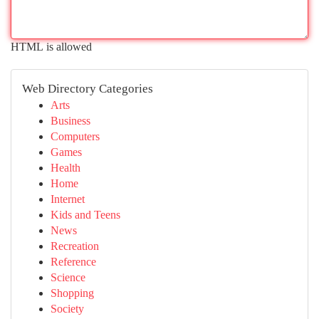
HTML is allowed
Web Directory Categories
Arts
Business
Computers
Games
Health
Home
Internet
Kids and Teens
News
Recreation
Reference
Science
Shopping
Society