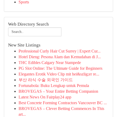
Sports
Web Directory Search
New Site Listings
Professional Curly Hair Cut Surrey | Expert Cur...
Hotel Dieng: Pesona Alam dan Kemudahan di J...
THC Edibles Calgary Near Stampede
PG Slot Online: The Ultimate Guide for Beginners
Elegantes Erotik Video Clip mit hei&szlig;er re...
부산 라식 수술 외국인 가이드
Fortunabola: Buku Lengkap untuk Pemula
BROVEGAS – Your Entire Betting Companion
Latest News On Fairplay24 app
Best Concrete Forming Contractors Vancouver BC ...
BROVEGAS – Clever Betting Commences In This
art...