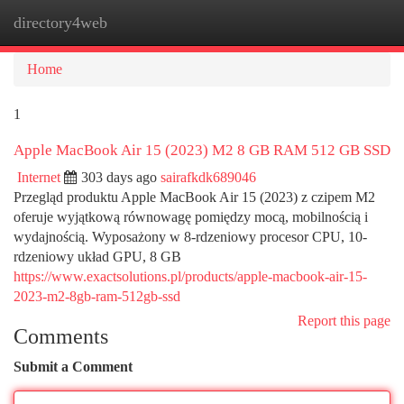
directory4web
Togg
navi
Home
1
Apple MacBook Air 15 (2023) M2 8 GB RAM 512 GB SSD
Internet
303 days ago
sairafkdk689046
Przegląd produktu Apple MacBook Air 15 (2023) z czipem M2
oferuje wyjątkową równowagę pomiędzy mocą, mobilnością i
wydajnością. Wyposażony w 8-rdzeniowy procesor CPU, 10-
rdzeniowy układ GPU, 8 GB
https://www.exactsolutions.pl/products/apple-macbook-air-15-
2023-m2-8gb-ram-512gb-ssd
Report this page
Comments
Submit a Comment