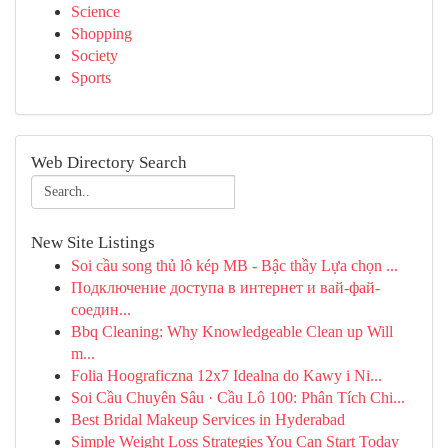
Science
Shopping
Society
Sports
Web Directory Search
New Site Listings
Soi cầu song thủ lô kép MB - Bậc thầy Lựa chọn ...
Подключение доступа в интернет и вай-фай-
соедин...
Bbq Cleaning: Why Knowledgeable Clean up Will
m...
Folia Hoograficzna 12x7 Idealna do Kawy i Ni...
Soi Cầu Chuyên Sâu · Cầu Lô 100: Phân Tích Chi...
Best Bridal Makeup Services in Hyderabad
Simple Weight Loss Strategies You Can Start Today