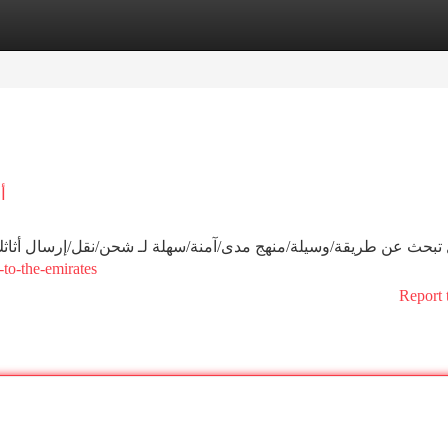
tegories
Register
Login
أ
تبحث عن طريقة/وسيلة/منهج مدى/آمنة/سهلة لـ شحن/نقل/إرسال أثاثك م
-to-the-emirates
Report 