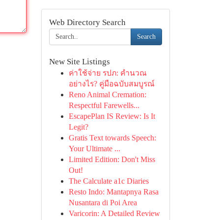
Web Directory Search
Search
New Site Listings
ค่าใช้จ่าย รปภ: คำนวณ
อย่างไร? คู่มือฉบับสมบูรณ์
Reno Animal Cremation:
Respectful Farewells...
EscapePlan IS Review: Is It
Legit?
Gratis Text towards Speech:
Your Ultimate ...
Limited Edition: Don't Miss
Out!
The Calculate a1c Diaries
Resto Indo: Mantapnya Rasa
Nusantara di Poi Area
Varicorin: A Detailed Review