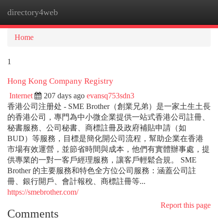
directory4web
Togg
navi
Home
1
Hong Kong Company Registry
Internet
207 days ago
evansq753sdn3
香港公司注册处 - SME Brother（創業兄弟）是一家土生土長
的香港公司，專門為中小微企業提供一站式香港公司註冊、
秘書服務、公司秘書、商標註冊及政府補貼申請（如
BUD）等服務，目標是簡化開公司流程，幫助企業在香港
市場有效運營，並節省時間與成本，他們有實體辦事處，提
供專業的一對一客戶經理服務，讓客戶輕鬆合規。 SME
Brother 的主要服務和特色全方位公司服務：涵蓋公司註
冊、銀行開戶、會計報稅、商標註冊等...
https://smebrother.com/
Report this page
Comments