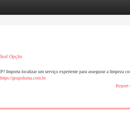
tegories
Register
Login
Ideal Opção
? Importa localizar um serviço experiente para assegurar a limpeza c
https://grupoluma.com.br
Report 